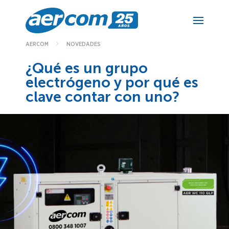
NOVEDADES
AERCOM
¿Qué es un grupo
electrógeno y por qué es
clave contar con uno?