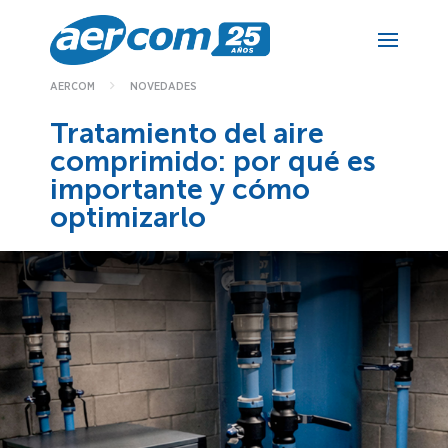
NOVEDADES
AERCOM
Tratamiento del aire
comprimido: por qué es
importante y cómo
optimizarlo